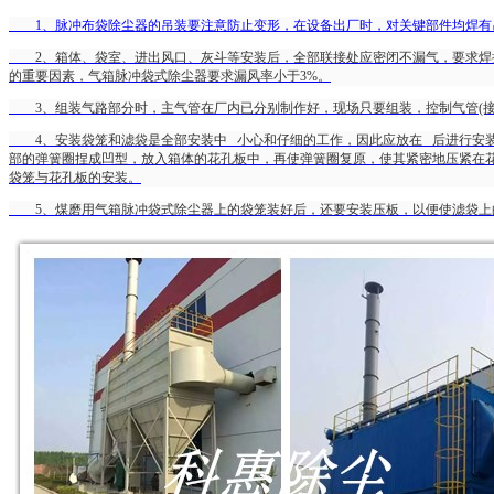
1、脉冲布袋除尘器的吊装要注意防止变形，在设备出厂时，对关键部件均焊有
2、箱体、袋室、进出风口、灰斗等安装后，全部联接处应密闭不漏气，要求焊接
的重要因素，气箱脉冲袋式除尘器要求漏风率小于3%。
3、组装气路部分时，主气管在厂内已分别制作好，现场只要组装，控制气管(接
4、安装袋笼和滤袋是全部安装中 小心和仔细的工作，因此应放在 后进行安装
部的弹簧圈捏成凹型，放入箱体的花孔板中，再使弹簧圈复原，使其紧密地压紧在
袋笼与花孔板的安装。
5、煤磨用气箱脉冲袋式除尘器上的袋笼装好后，还要安装压板，以便使滤袋上的