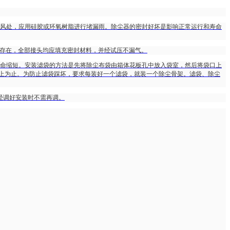
风处，应用硅胶或环氧树脂进行堵漏雨。除尘器的密封好坏是影响正常运行和寿命
存在，全部接头均应填充密封材料，并经试压不漏气。
命缩短。安装滤袋的方法是先将除尘布袋由箱体花板孔中放入袋室，然后将袋口上
上为止。为防止滤袋踩坏，要求每装好一个滤袋，就装一个除尘骨架。滤袋、除尘
经调好安装时不需再调。