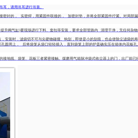
吊耳，请用吊耳进行吊装。
密封的， 实密焊，用紧固件联接的， 加密封垫，并将全部紧固件拧紧。对局部漏
提升阀气缸)要现场进行下料、套扣等安装，要求全部管路内 清理干净，无任何杂物
，安装时，滤袋切不可与尖硬物碰撞、钩划，即使是小的划痕，也会使除尘滤袋的寿
花孔圆周上， 后将袋笼从袋口轻轻插入，直到袋笼上部的护盖确实压在箱体内花板孔
接地线、袋笼、花板三者紧密接触。煤磨用气箱脉冲袋式收尘器上的门，出厂前已