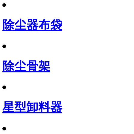
除尘器布袋
除尘骨架
星型卸料器