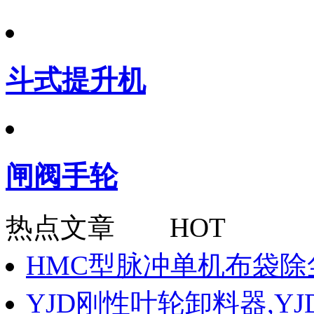
斗式提升机
闸阀手轮
热点文章 HOT
HMC型脉冲单机布袋除
YJD刚性叶轮卸料器,Y